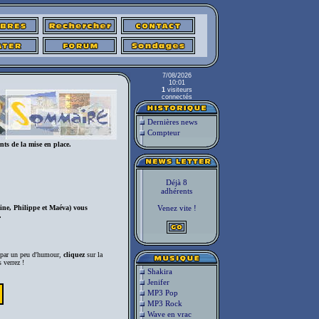
7/08/2026
10:01
1
visiteurs
connectés
Dernières news
Compteur
nts de la mise en place.
Déjà 8
adhérents
, Philippe et Maéva) vous
Venez vite !
.
 par un peu d'humour,
cliquez
sur la
 verrez !
Shakira
Jenifer
MP3 Pop
MP3 Rock
Wave en vrac