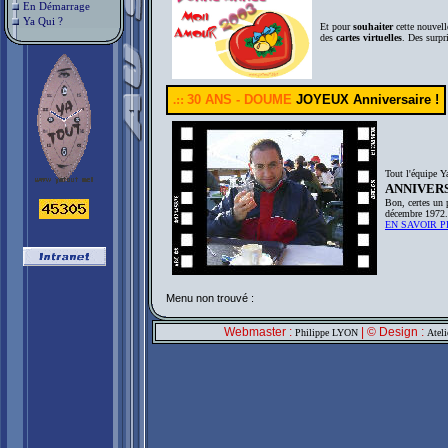
En Démarrage
Ya Qui ?
Et pour
souhaiter
cette nouvell
des
cartes virtuelles
. Des surpr
.::
30 ANS - DOUME
JOYEUX Anniversaire !
Tout l'équipe Y
ANNIVER
Bon, certes un p
décembre 1972.
EN SAVOIR PL
Menu non trouvé :
Webmaster :
| © Design :
Philippe LYON
Atel