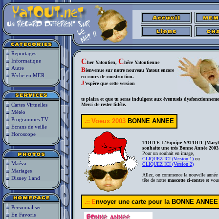
Reportages
C
C
Informatique
her Yatoutien,
hère Yatoutienne
Autre
B
ienvenue sur notre nouveau Yatout encore
Pêche en MER
en cours de construction.
J
'espère que cette version
te plaira et que tu seras indulgent aux éventuels dysfonctionneme
Cartes Virtuelles
Merci de rester fidèle.
Météo
Programmes TV
.::
Voeux 2003
BONNE ANNEE
Ecrans de veille
Horoscope
TOUTE L'Equipe YATOUT (Maryline
souhaite une très Bonne Année 2003
Pour un souhait en image,
CLIQUEZ ICI (Version 1)
ou
Maéva
CLIQUEZ ICI (Version 2)
Mariages
Allez, on commence la nouvelle année
Disney Land
tête de notre
mascotte ci-contre
et vous
.::
E
nvoyer une carte pour la BONNE ANNEE
Personnaliser
En Favoris