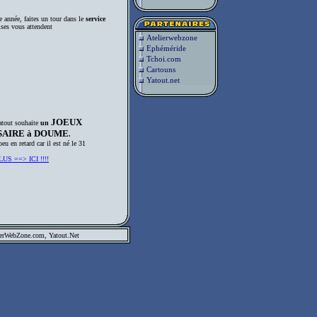
e année, faites un tour dans le
service
ises vous attendent
Atelierwebzone
Ephéméride
Tchoi.com
Cartouns
Yatout.net
JOEUX
atout souhaite
un
SAIRE à DOUME
.
eu en retard car il est né le 31
US ==> ICI !!!!
ierWebZone.com
, Yatout.Net